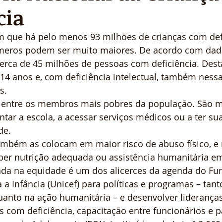
cia
m que há pelo menos 93 milhões de crianças com def
eros podem ser muito maiores. De acordo com dado
cerca de 45 milhões de pessoas com deficiência. Desta
 14 anos e, com deficiência intelectual, também nessa 
s.
o entre os membros mais pobres da população. São 
tar a escola, a acessar serviços médicos ou a ter su
de.
também as colocam em maior risco de abuso físico, e 
ber nutrição adequada ou assistência humanitária e
a na equidade é um dos alicerces da agenda do Fu
a Infância (Unicef) para políticas e programas – tant
anto na ação humanitária – e desenvolver lideranças
as com deficiência, capacitação entre funcionários e p