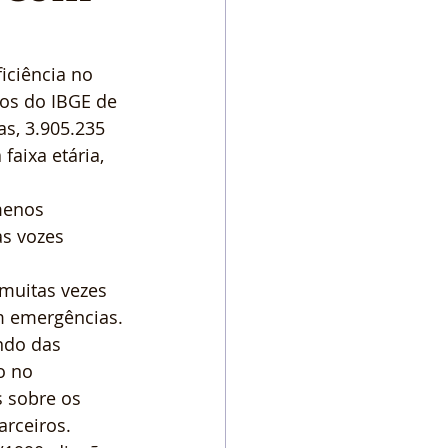
iciência no 
s do IBGE de 
s, 3.905.235 
faixa etária, 
menos 
as vozes 
muitas vezes 
m emergências.
ndo das 
o no 
 sobre os 
arceiros.