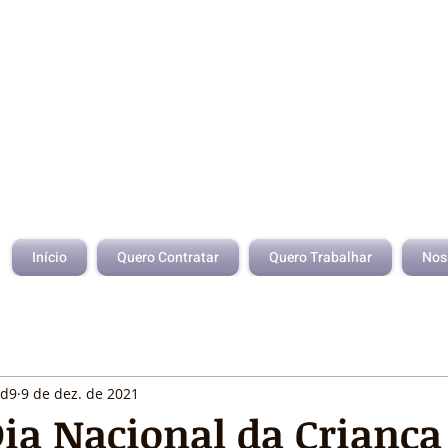
Início
Quero Contratar
Quero Trabalhar
Nos
id9
9 de dez. de 2021
Dia Nacional da Crianç