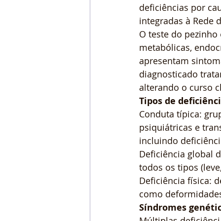
deficiências por ca
integradas à Rede 
O teste do pezinho 
metabólicas, endocr
apresentam sintoma
diagnosticado trat
alterando o curso c
Tipos de deficiênci
Conduta típica: gru
psiquiátricas e tra
incluindo deficiênc
Deficiência global
todos os tipos (lev
Deficiência física:
como deformidades 
Síndromes genéti
Múltiplas deficiên