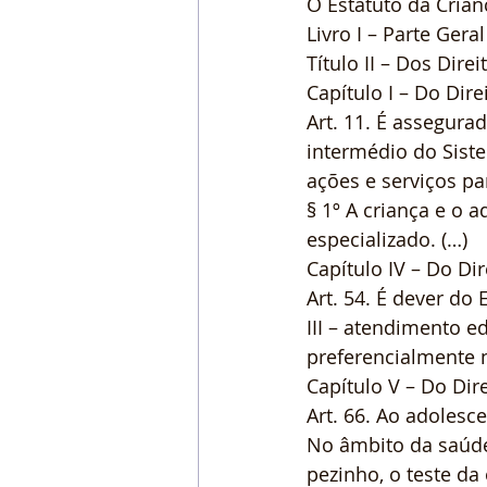
O Estatuto da Crianç
Livro I – Parte Geral
Título II – Dos Dir
Capítulo I – Do Dire
Art. 11. É assegura
intermédio do Siste
ações e serviços p
§ 1º A criança e o 
especializado. (…)
Capítulo IV – Do Dir
Art. 54. É dever do
III – atendimento e
preferencialmente n
Capítulo V – Do Dir
Art. 66. Ao adolesc
No âmbito da saúde
pezinho, o teste da