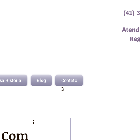
(41) 
Atend
Reg
sa História
Blog
Contato
a Com