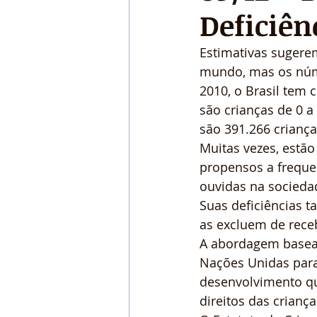
Deficiên
Estimativas sugere
mundo, mas os núm
2010, o Brasil tem 
são crianças de 0 a
são 391.266 criança
Muitas vezes, estã
propensos a frequen
ouvidas na socieda
Suas deficiências 
as excluem de rece
A abordagem basead
Nações Unidas para 
desenvolvimento qu
direitos das crianç