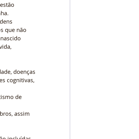
 estão 
nha.
rdens 
os que não 
-nascido 
ida, 
dade, doenças 
s cognitivas, 
tismo de 
bros, assim 
o incluídas 