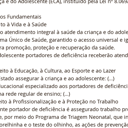
a e do Adolescente (ECA), instituído pela Lei nº 8.069
eitos Fundamentais
ito à Vida e à Saúde
do atendimento integral à saúde da criança e do adole
ma Único de Saúde, garantido o acesso universal e igu
ara promoção, proteção e recuperação da saúde.
adolescente portadores de deficiência receberão aten
eito à Educação, à Cultura, ao Esporte e ao Lazer
 Estado assegurar à criança e ao adolescente: (…)
ducacional especializado aos portadores de deficiênci
a rede regular de ensino; (…)
eito à Profissionalização e à Proteção no Trabalho
ente portador de deficiência é assegurado trabalho pr
, por meio do Programa de Triagem Neonatal, que inc
 orelhinha e o teste do olhinho, as ações de prevençã