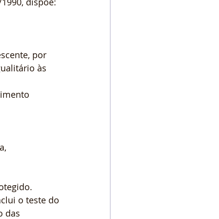
/1990, dispõe:
scente, por 
alitário às 
dimento 
a, 
otegido.
lui o teste do 
o das 