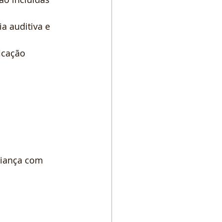
a auditiva e 
icação 
riança com 
.