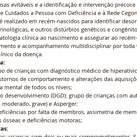
usas evitáveis e a identificação e intervenção precoce
de Cuidados a Pessoa com Deficiência e à Rede Cego
é realizado em recém-nascidos para identificar deso
inológicas, e outros distúrbios genéticos e congênit
tologia clínica ao nascimento e assegurar ao recém
amento e acompanhamento multidisciplinar por toda v
línico da doença.
a:
po de crianças com diagnóstico médico de hiperativi
nstornos de comportamento e alterações das aquisiçõe
ia mental de todos os níveis;
 do desenvolvimento (DGD): grupo de crianças com au
e, moderado, grave) e Asperger;
 deficiências por falta de membros, assimetria de mem
ósseas e deficiências motoras;
cas
;
cias: crianças com dois ou mais comprometimentos. Sã