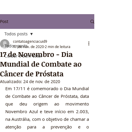
Post
Todos posts
contatoagenciacuid9
Todos posts
17 de nov. de 2020
2 min de leitura
17 de Novembro - Dia
Cuidar e bem estar
Mundial de Combate ao
Câncer de Próstata
Atualizado:
24 de nov. de 2020
Em 17/11 é comemorado o Dia Mundial 
de Combate ao Câncer de Próstata, data 
que deu origem ao movimento 
Novembro Azul e teve início em 2.003, 
na Austrália, com o objetivo de chamar a 
atenção para a prevenção e o 