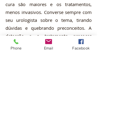
cura são maiores e os tratamentos, 
menos invasivos. Converse sempre com 
seu urologista sobre o tema, tirando 
dúvidas e quebrando preconceitos. A 
detecção e o tratamento precoces 
podem salvar vidas!
Phone
Email
Facebook
Fontes:
Instituto Nacional do Câncer
Instituto Oncoguia
Sociedade Brasileira de Urologia