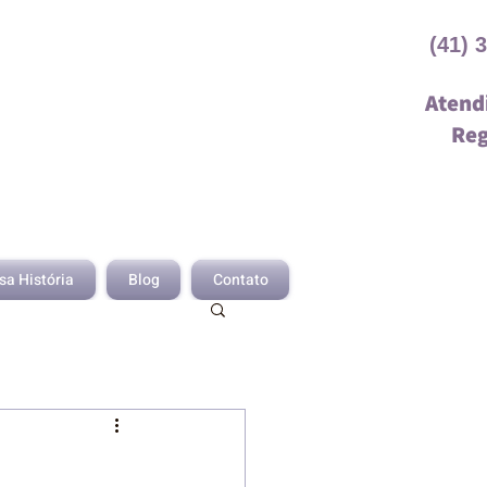
(41) 
Atend
Reg
sa História
Blog
Contato