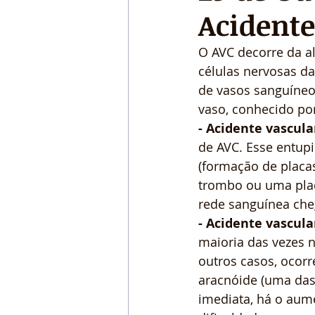
Acidente
O AVC decorre da a
células nervosas da
de vasos sanguíneo
vaso, conhecido po
- Acidente vascula
de AVC. Esse entup
(formação de placa
trombo ou uma placa
rede sanguínea cheg
- Acidente vascul
maioria das vezes n
outros casos, ocor
aracnóide (uma da
imediata, há o aum