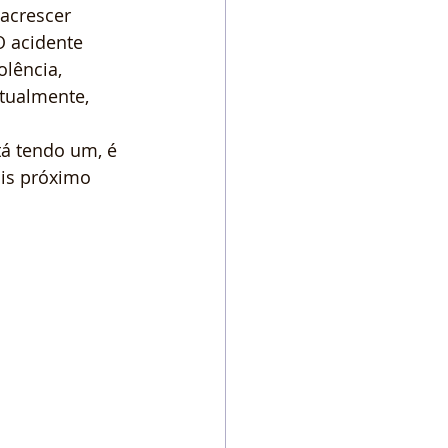
acrescer 
O acidente 
lência, 
ntualmente, 
á tendo um, é 
ais próximo 