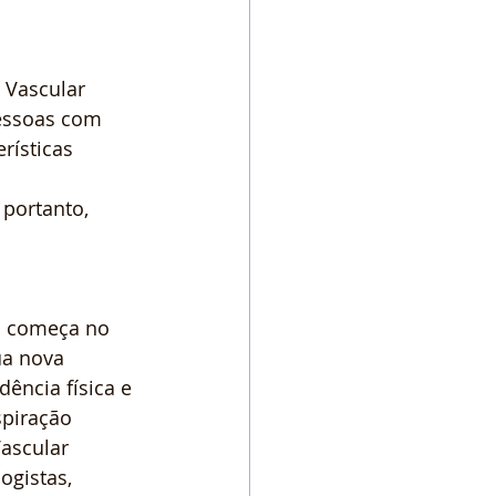
 Vascular 
essoas com 
ísticas 
portanto, 
s começa no 
ua nova 
ência física e 
spiração 
ascular 
ogistas, 