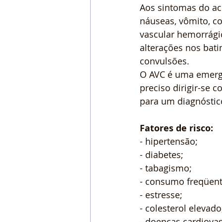
Aos sintomas do ac
náuseas, vômito, c
vascular hemorrági
alterações nos bati
convulsões.
O AVC é uma emergê
preciso dirigir-se 
para um diagnóstic
Fatores de risco:
- hipertensão;
- diabetes;
- tabagismo;
- consumo freqüent
- estresse;
- colesterol elevado
- doenças cardiova