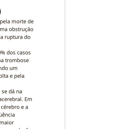
)
pela morte de 
 uma obstrução 
a ruptura do 
0% dos casos 
ma trombose 
ando um 
lta e pela 
 se dá na 
acerebral. Em 
cérebro e a 
ência 
 maior 