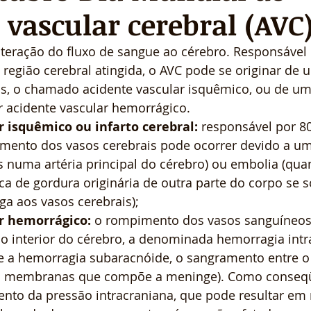
 vascular cerebral (AVC
lteração do fluxo de sangue ao cérebro. Responsável 
 região cerebral atingida, o AVC pode se originar de
s, o chamado acidente vascular isquêmico, ou de um
r acidente vascular hemorrágico.
r isquêmico ou infarto cerebral:
 responsável por 8
imento dos vasos cerebrais pode ocorrer devido a u
s numa artéria principal do cérebro) ou embolia (qu
 de gordura originária de outra parte do corpo se so
a aos vasos cerebrais);
ar hemorrágico:
 o rompimento dos vasos sanguíneos
o interior do cérebro, a denominada hemorragia intr
re a hemorragia subaracnóide, o sangramento entre o 
s membranas que compõe a meninge). Como conseqü
ento da pressão intracraniana, que pode resultar em