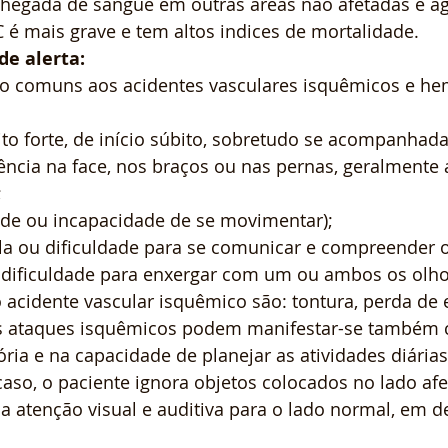
chegada de sangue em outras áreas não afetadas e agr
 é mais grave e tem altos indices de mortalidade.
de alerta:
o comuns aos acidentes vasculares isquêmicos e hem
to forte, de início súbito, sobretudo se acompanhad
ência na face, nos braços ou nas pernas, geralmente
;
ldade ou incapacidade de se movimentar);
ala ou dificuldade para se comunicar e compreender o
u dificuldade para enxergar com um ou ambos os olho
acidente vascular isquêmico são: tontura, perda de e
s ataques isquêmicos podem manifestar-se também
ria e na capacidade de planejar as atividades diária
caso, o paciente ignora objetos colocados no lado afe
a atenção visual e auditiva para o lado normal, em d