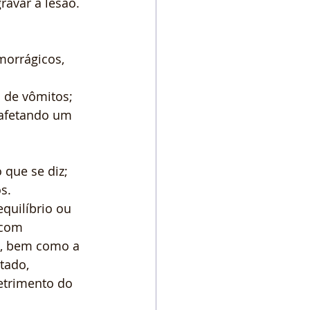
avar a lesão. 
orrágicos, 
a de vômitos;
 afetando um 
 que se diz;
s.
quilíbrio ou 
 com 
s, bem como a 
tado, 
etrimento do 