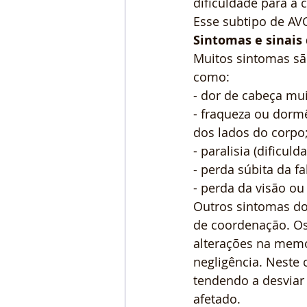
dificuldade para a 
Esse subtipo de AVC
Sintomas e sinais 
Muitos sintomas sã
como:
- dor de cabeça mui
- fraqueza ou dorm
dos lados do corpo
- paralisia (dificu
- perda súbita da f
- perda da visão o
Outros sintomas do 
de coordenação. O
alterações na memó
negligência. Neste 
tendendo a desviar 
afetado.