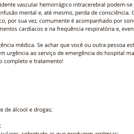
idente vascular hemorrágico intracerebral podem-se 
onfusão mental e, até mesmo, perda de consciência. 
co, por sua vez, comumente é acompanhado por sono
mentos cardíacos e na freqüência respiratória e, eve
ncia médica. Se achar que você ou outra pessoa est
com urgência ao serviço de emergência do hospital m
o completo e tratamento!
e de álcool e drogas;
;
sculares, sobretudo as que produzem arritmias;