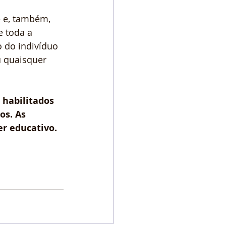
 e, também, 
 toda a 
o do indivíduo 
u quaisquer 
habilitados 
os. As 
r educativo.