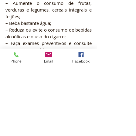
– Aumente o consumo de frutas, 
verduras e legumes, cereais integrais e 
feijões;
– Beba bastante água;
– Reduza ou evite o consumo de bebidas 
alcoólicas e o uso do cigarro;
– Faça exames preventivos e consulte 
sempre o seu médico;
– Faça exercícios físicos regulares, 
Phone
Email
Facebook
diariamente ou pelo menos três vezes 
por semana, após avaliação médica;
– Durma pelo menos 8h num período de 
24h.
Fontes
:
https://bvsms.saude.gov.br/31-3-dia-da-
saude-e-da-nutricao