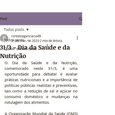
Post
Todos posts
contatoagenciacuid9
Todos posts
31 de mar. de 2023
2 min de leitura
31/3 – Dia da Saúde e da
Cuidar e bem estar
Nutrição
O Dia da Saúde e da Nutrição, 
comemorado neste 31/3, é uma 
oportunidade para debater e avaliar 
práticas nutricionais e a importância de 
políticas públicas realistas e preventivas, 
tais como a redução de sal e açúcar no 
consumo doméstico e mudanças na 
rotulagem dos alimentos.
A Organização Mundial da Saúde (OMS) 