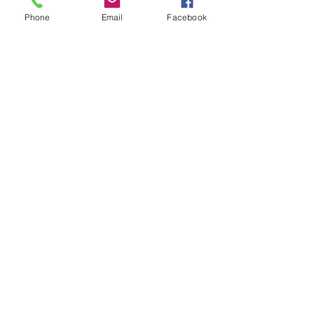
Phone
Email
Facebook
Fonte:
Ministério da Saúde. Alimentação 
saudável para a pessoa idosa: um 
manual para profissionais de saúde
Posts recentes
Ver tudo