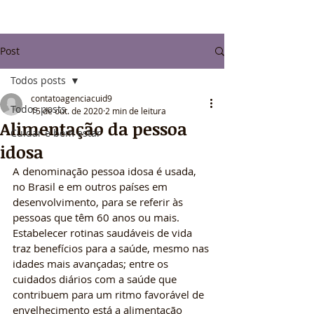
Post
Todos posts
contatoagenciacuid9
Todos posts
15 de out. de 2020
2 min de leitura
Alimentação da pessoa
Cuidar e bem estar
idosa
A denominação pessoa idosa é usada, 
no Brasil e em outros países em 
desenvolvimento, para se referir às 
pessoas que têm 60 anos ou mais. 
Estabelecer rotinas saudáveis de vida 
traz benefícios para a saúde, mesmo nas 
idades mais avançadas; entre os 
cuidados diários com a saúde que 
contribuem para um ritmo favorável de 
envelhecimento está a alimentação 