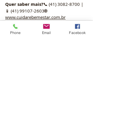
Quer saber mais?
📞 (41) 3082-8700 | 
📱 (41) 99107-2603🌐 
www.cuidarebemestar.com.br
Phone
Email
Facebook
Posts recentes
Ver tudo