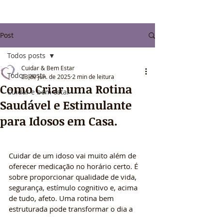
Post
Todos posts
Cuidar & Bem Estar
Todos posts
23 de jun. de 2025
2 min de leitura
Como Criar uma Rotina
Cuidar e bem estar
Saudável e Estimulante
para Idosos em Casa.
Cuidar de um idoso vai muito além de 
oferecer medicação no horário certo. É 
sobre proporcionar qualidade de vida, 
segurança, estímulo cognitivo e, acima 
de tudo, afeto. Uma rotina bem 
estruturada pode transformar o dia a 