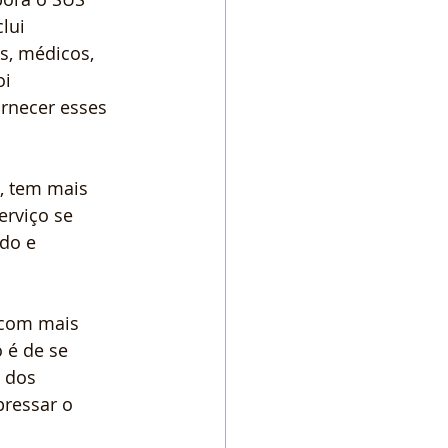
lui 
s, médicos, 
i 
rnecer esses 
, tem mais 
erviço se 
do e 
 com mais 
 é de se 
 dos 
ressar o 