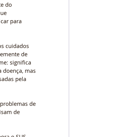
e do 
ue 
car para 
os cuidados 
temente de 
e: significa 
a doença, mas 
sadas pela 
 problemas de 
cisam de 
bora o SUS 