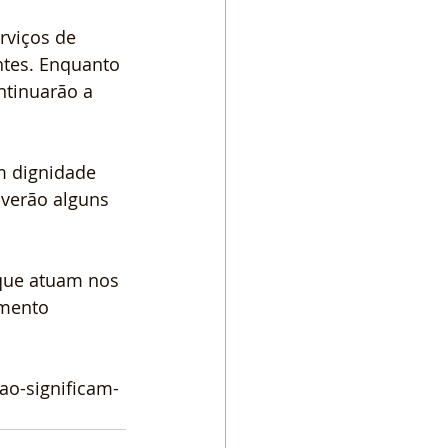
rviços de 
ntes. Enquanto 
ntinuarão a 
m dignidade 
verão alguns 
.
 que atuam nos 
imento 
ao-significam-