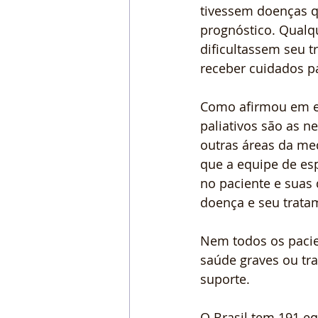
tivessem doenças q
prognóstico. Qualq
dificultassem seu t
receber cuidados pa
Como afirmou em ent
paliativos são as n
outras áreas da med
que a equipe de es
no paciente e suas
doença e seu trata
Nem todos os pacie
saúde graves ou tra
suporte.
O Brasil tem 191 e