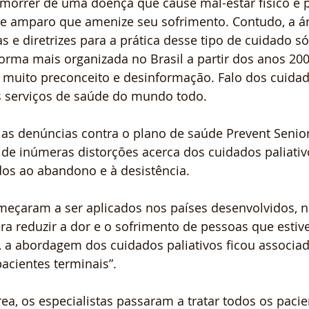
morrer de uma doença que cause mal-estar físico e p
 amparo que amenize seu sofrimento. Contudo, a ár
as e diretrizes para a prática desse tipo de cuidado 
orma mais organizada no Brasil a partir dos anos 20
 muito preconceito e desinformação. Falo dos cuidado
s serviços de saúde do mundo todo.
as denúncias contra o plano de saúde Prevent Senior,
 de inúmeras distorções acerca dos cuidados paliativ
dos ao abandono e à desistência.
meçaram a ser aplicados nos países desenvolvidos, n
era reduzir a dor e o sofrimento de pessoas que estiv
m, a abordagem dos cuidados paliativos ficou associad
acientes terminais”.
a, os especialistas passaram a tratar todos os pacie