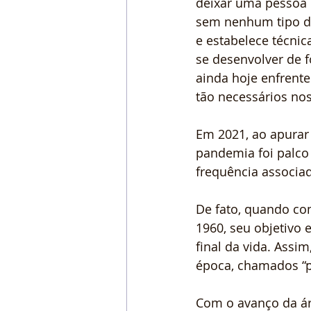
deixar uma pessoa 
sem nenhum tipo de
e estabelece técnic
se desenvolver de f
ainda hoje enfrente
tão necessários no
Em 2021, ao apurar 
pandemia foi palco
frequência associa
De fato, quando co
1960, seu objetivo 
final da vida. Assi
época, chamados “p
Com o avanço da áre