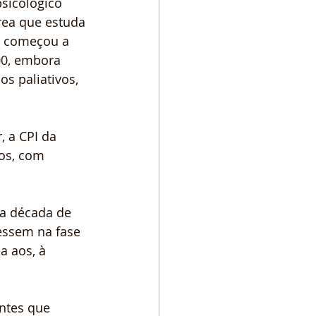
sicológico 
ea que estuda 
só começou a 
00, embora 
s paliativos, 
 a CPI da 
os, com 
a década de 
essem na fase 
a aos, à 
ntes que 