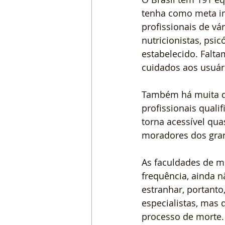
tenha como meta im
profissionais de vá
nutricionistas, psic
estabelecido. Falta
cuidados aos usuár
Também há muita de
profissionais quali
torna acessível qua
moradores dos gran
As faculdades de m
frequência, ainda n
estranhar, portant
especialistas, mas
processo de morte.