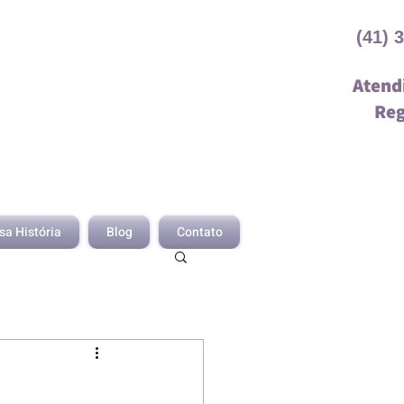
(41) 
Atend
Reg
sa História
Blog
Contato