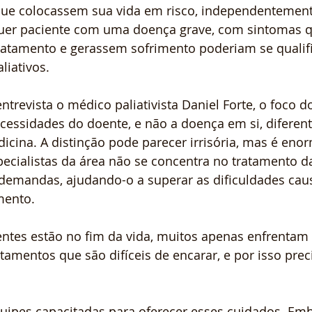
ue colocassem sua vida em risco, independentement
uer paciente com uma doença grave, com sintomas q
ratamento e gerassem sofrimento poderiam se qualifi
liativos.
revista o médico paliativista Daniel Forte, o foco d
ecessidades do doente, e não a doença em si, diferen
icina. A distinção pode parecer irrisória, mas é enorm
pecialistas da área não se concentra no tratamento d
 demandas, ajudando-o a superar as dificuldades cau
mento.
ntes estão no fim da vida, muitos apenas enfrentam
tamentos que são difíceis de encarar, e por isso pre
quipes capacitadas para oferecer esses cuidados. Em