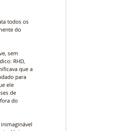
ata todos os 
mente do 
ve, sem 
dico: RHD, 
nificava que a 
ndado para 
ue ele 
ses de 
fora do 
inimaginável 