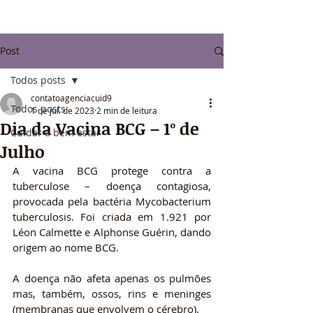
Post
Todos posts
contatoagenciacuid9
Todos posts
1 de jul. de 2023
2 min de leitura
Dia da Vacina BCG – 1º de
Cuidar e bem estar
Julho
A vacina BCG protege contra a 
tuberculose – doença contagiosa, 
provocada pela bactéria Mycobacterium 
tuberculosis. Foi criada em 1.921 por 
Léon Calmette e Alphonse Guérin, dando 
origem ao nome BCG.
A doença não afeta apenas os pulmões 
mas, também, ossos, rins e meninges 
(membranas que envolvem o cérebro).