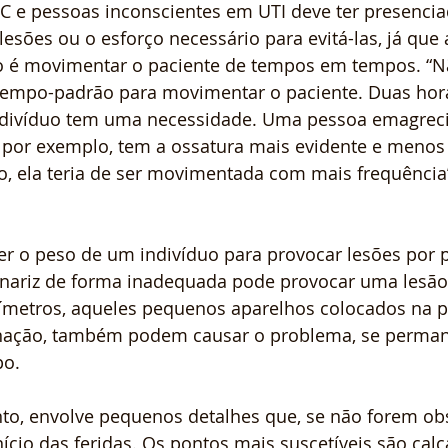
C e pessoas inconscientes em UTI deve ter presencia
esões ou o esforço necessário para evitá-las, já que a
o é movimentar o paciente de tempos em tempos. “N
tempo-padrão para movimentar o paciente. Duas hor
ndivíduo tem uma necessidade. Uma pessoa emagreci
por exemplo, tem a ossatura mais evidente e menos 
, ela teria de ser movimentada com mais frequência”,
er o peso de um indivíduo para provocar lesões por 
nariz de forma inadequada pode provocar uma lesão
xímetros, aqueles pequenos aparelhos colocados na 
enação, também podem causar o problema, se perma
po.
nto, envolve pequenos detalhes que, se não forem ob
ício das feridas. Os pontos mais suscetíveis são calc