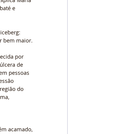
xplica Maria 
baté e 
iceberg: 
er bem maior.
ecida por 
úlcera de 
 em pessoas 
essão 
região do 
ma, 