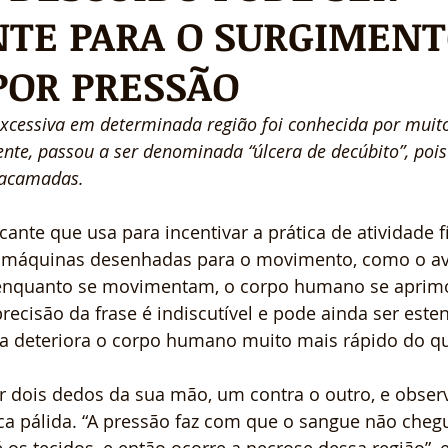
NTE PARA O SURGIMENT
POR PRESSÃO
excessiva em determinada região foi conhecida por mui
ente, passou a ser denominada “úlcera de decúbito”, pois
acamadas.
nte que usa para incentivar a prática de atividade fí
s máquinas desenhadas para o movimento, como o avi
enquanto se movimentam, o corpo humano se aprim
ecisão da frase é indiscutível e pode ainda ser esten
a deteriora o corpo humano muito mais rápido do qu
r dois dedos da sua mão, um contra o outro, e obser
ca pálida. “A pressão faz com que o sangue não cheg