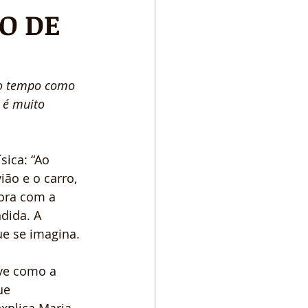
O DE
to tempo como 
 é muito 
sica: “Ao 
ão e o carro, 
ora com a 
dida. A 
e se imagina.
ve como a 
ue 