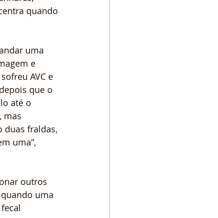
ncentra quando 
mandar uma 
ermagem e 
sofreu AVC e 
depois que o 
lo até o 
, mas 
 duas fraldas, 
em uma”, 
onar outros 
s quando uma 
fecal 