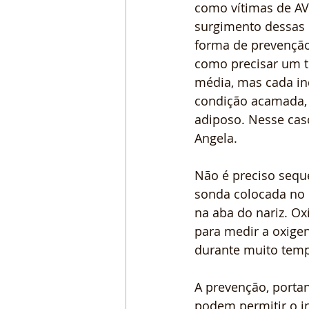
como vítimas de AV
surgimento dessas l
forma de prevençã
como precisar um 
média, mas cada i
condição acamada, 
adiposo. Nesse caso
Angela.
Não é preciso sequ
sonda colocada no 
na aba do nariz. O
para medir a oxig
durante muito tem
A prevenção, porta
podem permitir o in