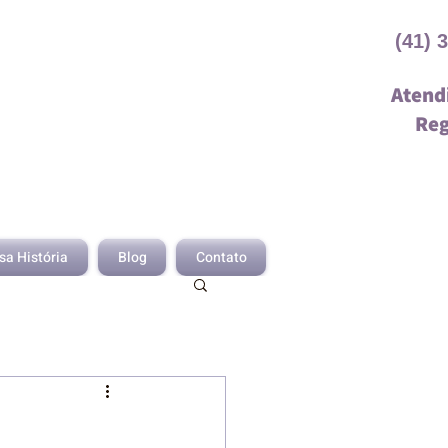
(41) 
Atend
Reg
sa História
Blog
Contato