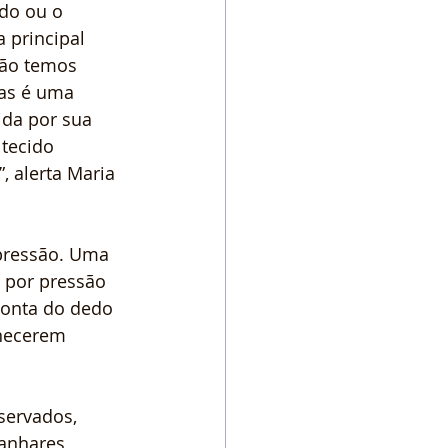
do ou o 
 principal 
ão temos 
as é uma 
da por sua 
tecido 
 alerta Maria 
pressão. Uma 
 por pressão 
ponta do dedo 
necerem 
servados, 
anhares, 