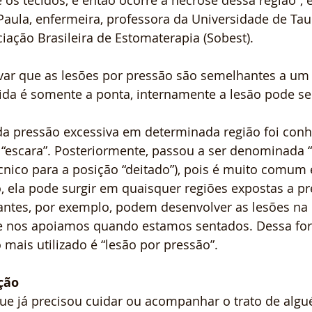
s tecidos, e então ocorre a necrose dessa região”, e
aula, enfermeira, professora da Universidade de Tau
iação Brasileira de Estomaterapia (Sobest).
var que as lesões por pressão são semelhantes a um 
ida é somente a ponta, internamente a lesão pode s
da pressão excessiva em determinada região foi conh
escara”. Posteriormente, passou a ser denominada “
écnico para a posição “deitado”), pois é muito comum
 ela pode surgir em quaisquer regiões expostas a pr
antes, por exemplo, podem desenvolver as lesões na 
e nos apoiamos quando estamos sentados. Dessa for
mais utilizado é “lesão por pressão”.
ção