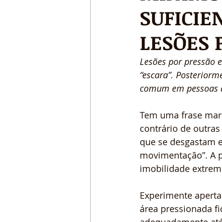
SUFICIE
LESÕES 
Lesões por pressão 
“escara”. Posteriorm
comum em pessoas 
Tem uma frase marca
contrário de outra
que se desgastam 
movimentação”. A pr
imobilidade extrem
Experimente aperta
área pressionada fi