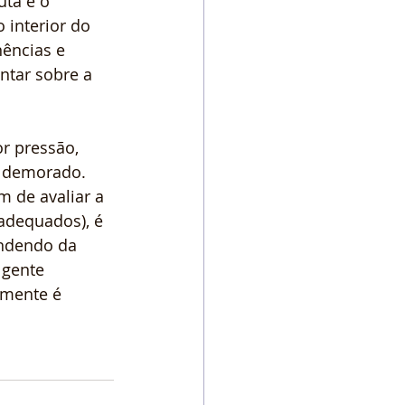
ta é o 
 interior do 
ências e 
ntar sobre a 
r pressão, 
e demorado. 
m de avaliar a 
adequados), é 
endendo da 
 gente 
amente é 