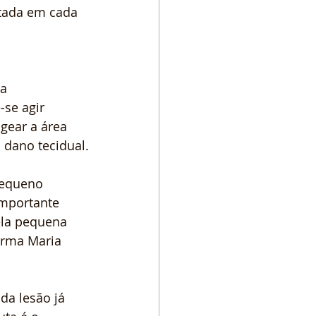
otada em cada 
a 
se agir 
gear a área 
 dano tecidual.
pequeno 
importante 
ela pequena 
irma Maria 
a lesão já 