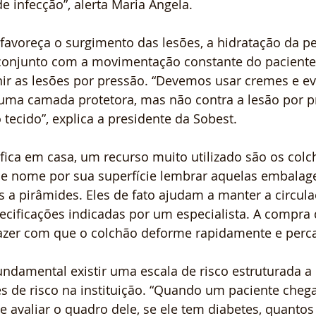
 infecção”, alerta Maria Angela.
avoreça o surgimento das lesões, a hidratação da pe
njunto com a movimentação constante do paciente, 
r as lesões por pressão. “Devemos usar cremes e evi
 uma camada protetora, mas não contra a lesão por p
 tecido”, explica a presidente da Sobest.
ica em casa, um recurso muito utilizado são os colch
se nome por sua superfície lembrar aquelas embalag
 a pirâmides. Eles de fato ajudam a manter a circula
ecificações indicadas por um especialista. A compra
zer com que o colchão deforme rapidamente e perca 
fundamental existir uma escala de risco estruturada a 
s de risco na instituição. “Quando um paciente chega
avaliar o quadro dele, se ele tem diabetes, quantos 