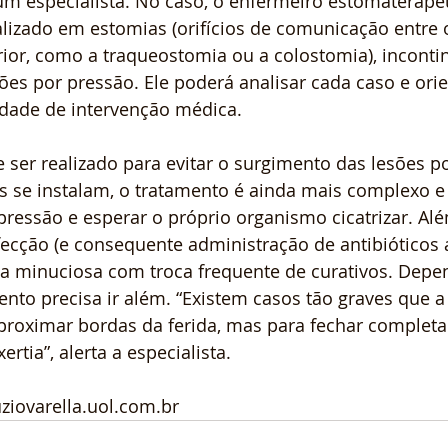
um especialista. No caso, o enfermeiro estomaterapeu
alizado em estomias (orifícios de comunicação entre o
ior, como a traqueostomia ou a colostomia), incontin
ões por pressão. Ele poderá analisar cada caso e orie
dade de intervenção médica.
 ser realizado para evitar o surgimento das lesões po
as se instalam, o tratamento é ainda mais complexo 
 pressão e esperar o próprio organismo cicatrizar. Alé
fecção (e consequente administração de antibióticos 
za minuciosa com troca frequente de curativos. Dep
ento precisa ir além. “Existem casos tão graves que a
aproximar bordas da ferida, mas para fechar complet
ertia”, alerta a especialista.
ziovarella.uol.com.br