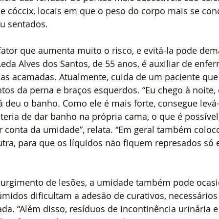
 e cóccix, locais em que o peso do corpo mais se co
u sentados.
fator que aumenta muito o risco, e evitá-la pode de
Leda Alves dos Santos, de 55 anos, é auxiliar de enf
as acamadas. Atualmente, cuida de um paciente que 
os da perna e braços esquerdos. “Eu chego à noite, 
á deu o banho. Como ele é mais forte, consegue levá-
teria de dar banho na própria cama, o que é possível
 conta da umidade”, relata. “Em geral também coloco
tra, para que os líquidos não fiquem represados só 
o surgimento de lesões, a umidade também pode ocasi
úmidos dificultam a adesão de curativos, necessário
lada. “Além disso, resíduos de incontinência urinária e 