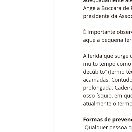
adequadamente até o
Angela Boccara de P
presidente da Assoc
É importante obser
aquela pequena fer
A ferida que surge 
muito tempo como “
decúbito” (termo t
acamadas. Contudo,
prolongada. Cadeir
osso ísquio, em qu
atualmente o termo 
Formas de preven
 Qualquer pessoa que já precisou cuidar ou acompanhar o trato de alguém acamado, 