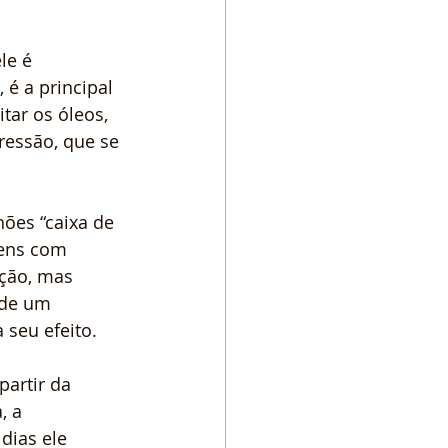
le é 
é a principal 
tar os óleos, 
ressão, que se 
ões “caixa de 
ens com 
ção, mas 
 de um 
seu efeito.
partir da 
, a 
dias ele 