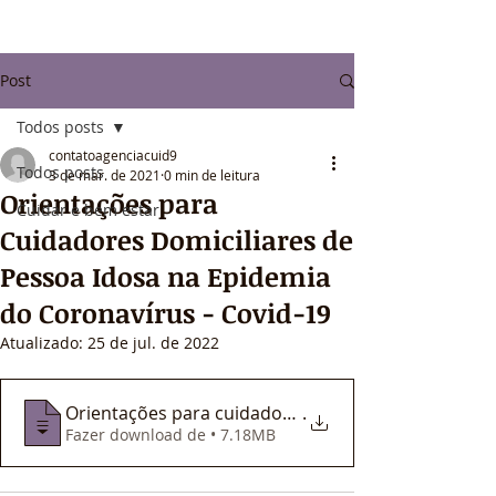
Post
Todos posts
contatoagenciacuid9
Todos posts
3 de mar. de 2021
0 min de leitura
Orientações para
Cuidar e bem estar
Cuidadores Domiciliares de
Pessoa Idosa na Epidemia
do Coronavírus − Covid-19
Atualizado:
25 de jul. de 2022
Orientações para cuidadores domiciliares
.
Fazer download de • 7.18MB