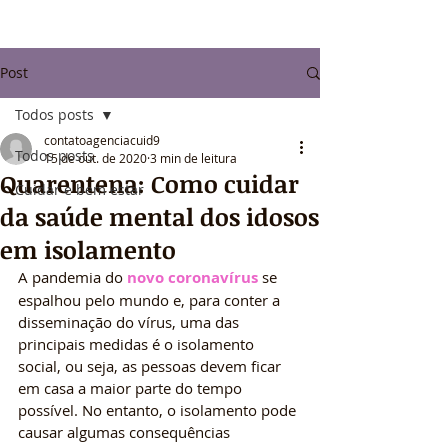
Post
Todos posts
contatoagenciacuid9
Todos posts
15 de out. de 2020
3 min de leitura
Quarentena: Como cuidar
Cuidar e bem estar
da saúde mental dos idosos
em isolamento
A pandemia do 
novo coronavírus
 se 
espalhou pelo mundo e, para conter a 
disseminação do vírus, uma das 
principais medidas é o isolamento 
social, ou seja, as pessoas devem ficar 
em casa a maior parte do tempo 
possível. No entanto, o isolamento pode 
causar algumas consequências 