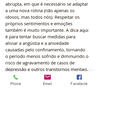
abrupta, em que é necessário se adaptar 
a uma nova rotina (não apenas os 
idosos, mas todos nós). Respeitar os 
próprios sentimentos e emoções  
também é muito importante. A dica aqui 
é para tentar buscar medidas para 
aliviar a angústia e a ansiedade 
causadas pelo confinamento, tornando 
o período menos sofrido e diminuindo o 
risco de agravamento de casos de 
depressão e outros transtornos mentais. 
DISTANCIAMENTO É CUIDADO 
Phone
Email
Facebook
NECESSÁRIO
Vale lembrar que devido à fácil 
transmissão do coronavírus, a 
recomendação das autoridades no 
momento é manter distanciamento 
social. Portanto, se você vive com 