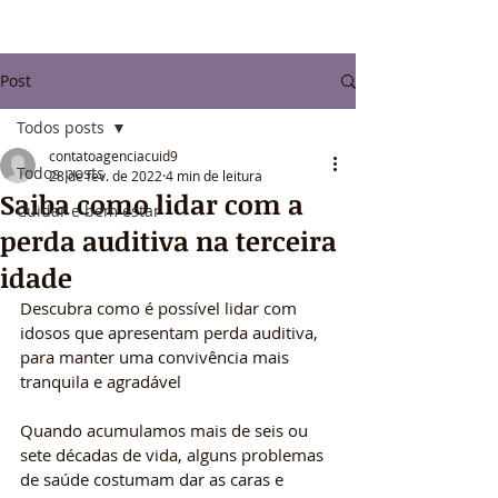
Post
Todos posts
contatoagenciacuid9
Todos posts
28 de fev. de 2022
4 min de leitura
Saiba como lidar com a
Cuidar e bem estar
perda auditiva na terceira
idade
Descubra como é possível lidar com 
idosos que apresentam perda auditiva, 
para manter uma convivência mais 
tranquila e agradável
Quando acumulamos mais de seis ou 
sete décadas de vida, alguns problemas 
de saúde costumam dar as caras e 