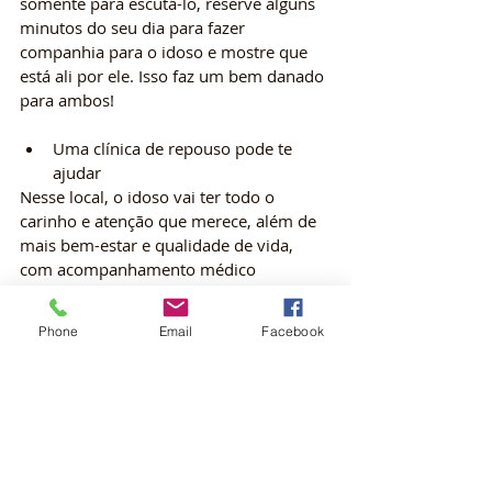
somente para escutá-lo, reserve alguns 
minutos do seu dia para fazer 
companhia para o idoso e mostre que 
está ali por ele. Isso faz um bem danado 
para ambos! 
Uma clínica de repouso pode te 
ajudar
Nesse local, o idoso vai ter todo o 
carinho e atenção que merece, além de 
mais bem-estar e qualidade de vida, 
com acompanhamento médico 
completo. Os idosos têm acesso a um 
programa completo de atividades 
Phone
Email
Facebook
lúdicas de socialização e podem até 
praticar atividades físicas, com 
acompanhamento de especialistas e 
sempre de acordo com as necessidades 
de cada um. 
Tenha mais empatia
Qualidade tão necessária no mundo de 